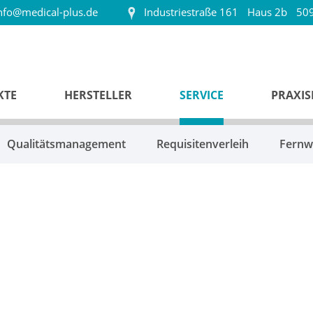
nfo@medical-plus.de
Industriestraße 161
Haus 2b
509
KTE
HERSTELLER
SERVICE
PRAXI
Qualitätsmanagement
Requisitenverleih
Fernw