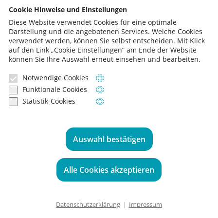
Cookie Hinweise und Einstellungen
Leihgeräte und Leih-Zubehörteile zur Verfügung
Diese Website verwendet Cookies für eine optimale
Darstellung und die angebotenen Services. Welche Cookies
Regeneration von Wasseraufbereitungspatronen
verwendet werden, können Sie selbst entscheiden.
Mit Klick
Für Sterilisatoren und Thermodesinfektoren
auf den Link „Cookie Einstellungen“ am Ende der Website
können Sie Ihre Auswahl erneut einsehen und bearbeiten.
Notwendige Cookies
Informationen zu notwendigen Cooki
Funktionale Cookies
Informationen zu funktionalen Cookie
Sie haben Fragen? Sprechen Sie uns an,
Statistik-Cookies
Informationen zu Statistik-Cookies
wir beraten Sie gern:
0221 - 99 22 51-0
Auswahl bestätigen
medical plus ist Mitglied der Unternehmensgruppe Co-med
Alle Cookies akzeptieren
© 2026 medical plus
Datenschutzerklärung
|
Impressum