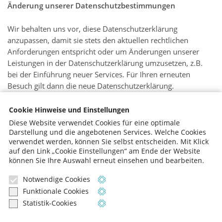
Änderung unserer Datenschutzbestimmungen
Wir behalten uns vor, diese Datenschutzerklärung
anzupassen, damit sie stets den aktuellen rechtlichen
Anforderungen entspricht oder um Änderungen unserer
Leistungen in der Datenschutzerklärung umzusetzen, z.B.
bei der Einführung neuer Services. Für Ihren erneuten
Besuch gilt dann die neue Datenschutzerklärung.
Fragen zum Datenschutz
Cookie Hinweise und Einstellungen
Diese Website verwendet Cookies für eine optimale
Wenn Sie Fragen zum Datenschutz haben, schreiben Sie uns
Darstellung und die angebotenen Services. Welche Cookies
verwendet werden, können Sie selbst entscheiden.
Mit Klick
bitte eine E-Mail oder wenden Sie sich direkt an die für den
auf den Link „Cookie Einstellungen“ am Ende der Website
Datenschutz verantwortliche Person in unserer
können Sie Ihre Auswahl erneut einsehen und bearbeiten.
Organisation:
Herr Bosner, 0221-992251-0
Notwendige Cookies
Informationen zu notwendigen Cooki
Funktionale Cookies
Informationen zu funktionalen Cookie
Statistik-Cookies
Informationen zu Statistik-Cookies