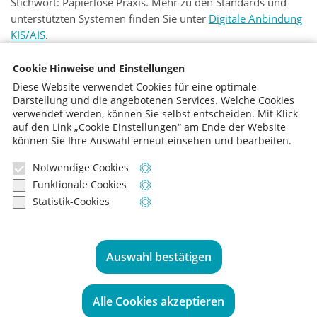
Stichwort: Papierlose Praxis. Mehr zu den Standards und
unterstützten Systemen finden Sie unter
Digitale Anbindung
KIS/AIS
.
Software Installationen und Upgrades
Cookie Hinweise und Einstellungen
Ist Ihre Software noch aktuell? Sie müssen Ihre Daten oder
Diese Website verwendet Cookies für eine optimale
Software auf einem neuen Server oder PC installieren? Dann
Darstellung und die angebotenen Services. Welche Cookies
verwendet werden, können Sie selbst entscheiden.
Mit Klick
sind unsere IT-Spezialisten und Netzwerk-Techniker die
auf den Link „Cookie Einstellungen“ am Ende der Website
richtigen Ansprechpartner.
können Sie Ihre Auswahl erneut einsehen und bearbeiten.
Notwendige Cookies
Informationen zu notwendigen Cooki
Funktionale Cookies
Informationen zu funktionalen Cookie
Statistik-Cookies
Informationen zu Statistik-Cookies
Sie haben Fragen? Sprechen Sie uns an,
wir beraten Sie gern:
Auswahl bestätigen
0221 - 99 22 51-0
Alle Cookies akzeptieren