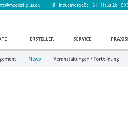
nfo@medical-plus.de
Industriestraße 161
Haus 2b
509
KTE
HERSTELLER
SERVICE
PRAXI
agement
News
Veranstaltungen / Fortbildung