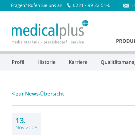
Fragen? Rufen Sie uns an:
0221 - 99 22 51-0
i
Startseite
PRODU
Profil
Historie
Karriere
Qualitätsman
zur News-Übersicht
13.
Nov 2008