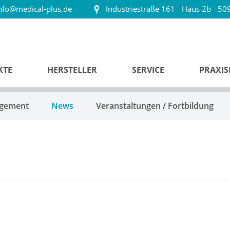
nfo@medical-plus.de
Industriestraße 161
Haus 2b
509
KTE
HERSTELLER
SERVICE
PRAXI
agement
News
Veranstaltungen / Fortbildung