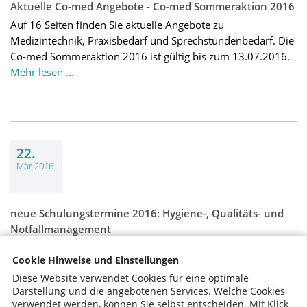
Aktuelle Co-med Angebote - Co-med Sommeraktion 2016
Auf 16 Seiten finden Sie aktuelle Angebote zu
Medizintechnik, Praxisbedarf und Sprechstundenbedarf. Die
Co-med Sommeraktion 2016 ist gültig bis zum 13.07.2016.
Mehr lesen ...
22.
Mär 2016
neue Schulungstermine 2016: Hygiene-, Qualitäts- und
Notfallmanagement
Unsere neuen neue Schulungstermine in 2016 stehen fest:
Cookie Hinweise und Einstellungen
Hygiene-, Qualitäts- und Notfallmanagement für Ärzte und
Diese Website verwendet Cookies für eine optimale
Medizinische Fachangestellte.
Darstellung und die angebotenen Services. Welche Cookies
Mehr lesen ...
verwendet werden, können Sie selbst entscheiden.
Mit Klick