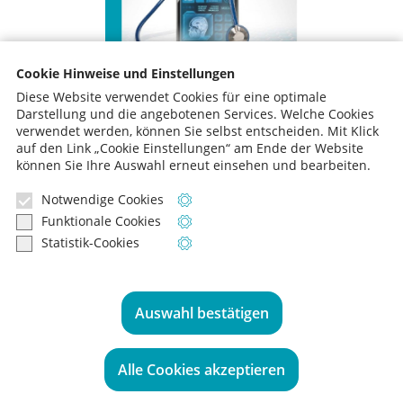
Cookie Hinweise und Einstellungen
Diese Website verwendet Cookies für eine optimale
Darstellung und die angebotenen Services. Welche Cookies
verwendet werden, können Sie selbst entscheiden.
Mit Klick
auf den Link „Cookie Einstellungen“ am Ende der Website
können Sie Ihre Auswahl erneut einsehen und bearbeiten.
zur News-Übersicht
Notwendige Cookies
Informationen zu notwendigen Cooki
Funktionale Cookies
Informationen zu funktionalen Cookie
Statistik-Cookies
Informationen zu Statistik-Cookies
Sie haben Fragen? Sprechen Sie uns an,
wir beraten Sie gern:
Auswahl bestätigen
0221 - 99 22 51-0
Alle Cookies akzeptieren
medical plus ist Mitglied der Unternehmensgruppe Co-med