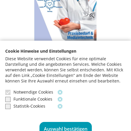
Cookie Hinweise und Einstellungen
Diese Website verwendet Cookies für eine optimale
Darstellung und die angebotenen Services. Welche Cookies
verwendet werden, können Sie selbst entscheiden.
Mit Klick
auf den Link „Cookie Einstellungen“ am Ende der Website
können Sie Ihre Auswahl erneut einsehen und bearbeiten.
zur News-Übersicht
Notwendige Cookies
Informationen zu notwendigen Cooki
Funktionale Cookies
Informationen zu funktionalen Cookie
Statistik-Cookies
Informationen zu Statistik-Cookies
Sie haben Fragen? Sprechen Sie uns an,
wir beraten Sie gern:
Auswahl bestätigen